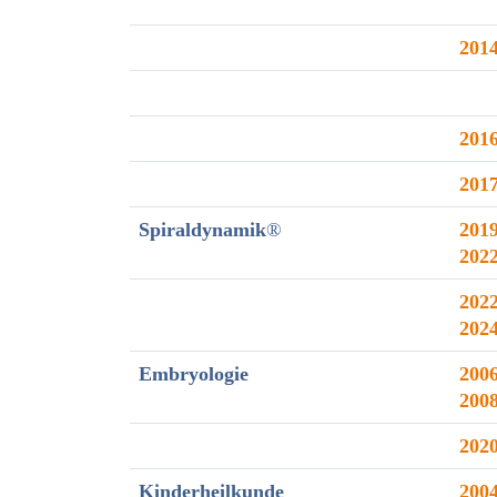
201
201
201
Spiraldynamik
®
2019
202
2022
202
Embryologie
2006
200
202
Kinderheilkunde
200