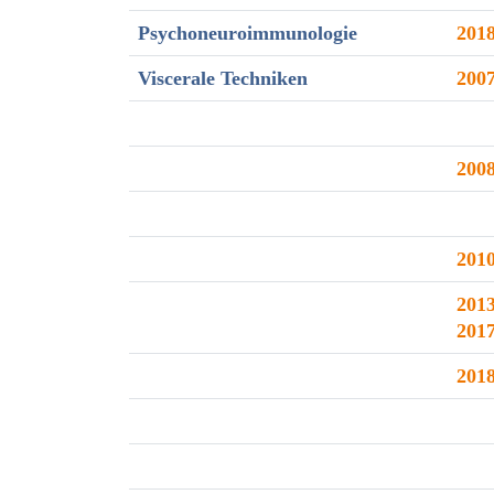
Psychoneuroimmunologie
201
Viscerale Techniken
200
200
201
2013
201
201