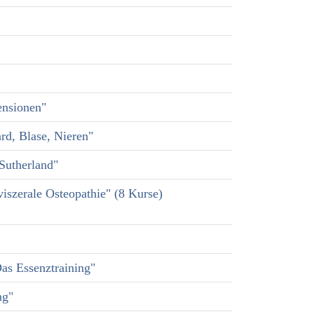
ensionen"
rd, Blase, Nieren"
Sutherland"
iszerale Osteopathie" (8 Kurse)
as Essenztraining"
ng"