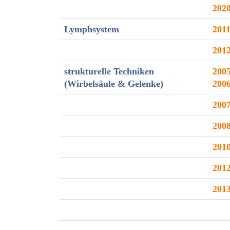
202
Lymphsystem
201
201
strukturelle Techniken
2005
(Wirbelsäule & Gelenke)
200
200
200
201
201
201