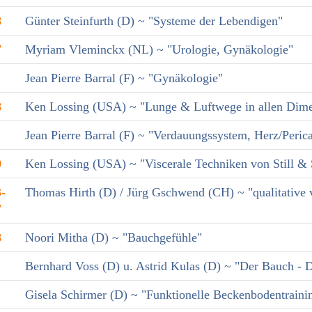
8
Günter Steinfurth (D) ~ "Systeme der Lebendigen"
7
Myriam Vleminckx (NL) ~ "Urologie, Gynäkologie"
Jean Pierre Barral (F) ~ "Gynäkologie"
8
Ken Lossing (USA) ~ "Lunge & Luftwege in allen Dim
Jean Pierre Barral (F) ~ "Verdauungssystem, Herz/Perica
0
Ken Lossing (USA) ~ "Viscerale Techniken von Still & 
-
Thomas Hirth (D) / Jürg Gschwend (CH) ~ "qualitative v
7
8
Noori Mitha (D) ~ "Bauchgefühle"
Bernhard Voss (D) u. Astrid Kulas (D) ~ "Der Bauch - D
Gisela Schirmer (D) ~ "Funktionelle Beckenbodentraini