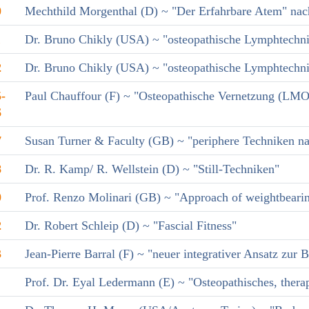
0
Mechthild Morgenthal (D) ~ "Der Erfahrbare Atem" nach
1
Dr. Bruno Chikly (USA) ~ "osteopathische Lymphtechnik
2
Dr. Bruno Chikly (USA) ~ "osteopathische Lymphtechnik
-
Paul Chauffour (F) ~ "Osteopathische Vernetzung (LMO
6
7
Susan Turner & Faculty (GB) ~ "periphere Techniken na
8
Dr. R. Kamp/ R. Wellstein (D) ~ "Still-Techniken"
0
Prof. Renzo Molinari (GB) ~ "Approach of weightbearin
2
Dr. Robert Schleip (D) ~ "Fascial Fitness"
3
Jean-Pierre Barral (F) ~ "neuer integrativer Ansatz zur
Prof. Dr. Eyal Ledermann (E) ~ "Osteopathisches, therap