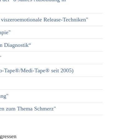
 viszeroemotionale Release-Techniken"
apie"
n Diagnostik“
"
io-Tape®/Medi-Tape® seit 2005)
ung"
gen zum Thema Schmerz"
gressen