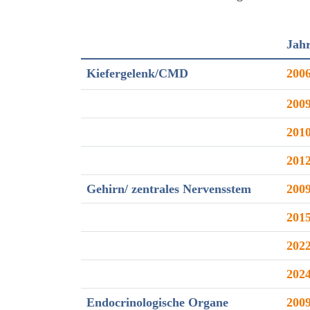
Jah
Kiefergelenk/
CMD
200
200
201
201
Gehirn/ zentrales
Nervensstem
200
201
202
202
Endocrinologische
Organe
200