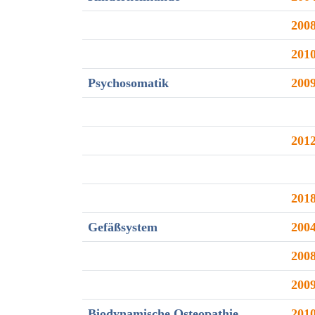
200
201
Psychosomatik
200
201
201
Gefäßsystem
200
200
200
Biodynamische Osteopathie
201