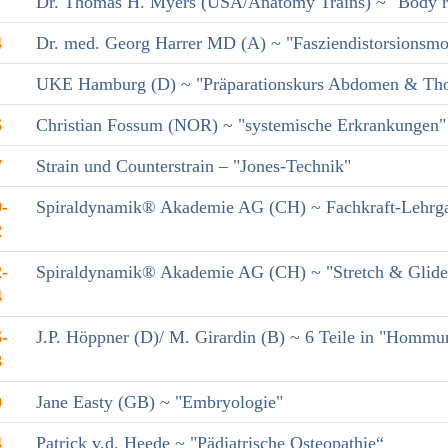
Dr. Thomas H. Myers (USA/Anatomy Trains) ~ "Body re
4
Dr. med. Georg Harrer MD (A) ~ "Fasziendistorsionsm
UKE Hamburg (D) ~ "Präparationskurs Abdomen & Th
6
Christian Fossum (NOR) ~ "systemische Erkrankungen"
7
Strain und Counterstrain – "Jones-Technik"
-
Spiraldynamik® Akademie AG (CH) ~ Fachkraft-Lehrga
2
-
Spiraldynamik® Akademie AG (CH) ~ "Stretch & Glide-T
4
-
J.P. Höppner (D)/ M. Girardin (B) ~ 6 Teile in "Hommu
8
0
Jane Easty (GB) ~ "Embryologie"
4
Patrick v.d. Heede ~ "Pädiatrische Osteopathie“