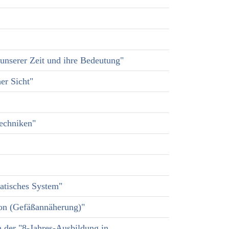
unserer Zeit und ihre Bedeutung"
er Sicht"
techniken"
atisches System"
tion (Gefäßannäherung)"
 der "8-Jahres-Ausbildung in