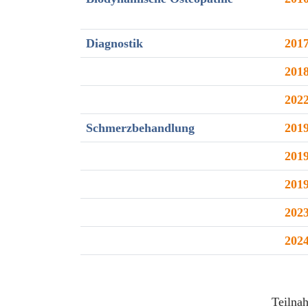
Diagnostik
201
201
202
Schmerzbehandlung
201
201
201
202
202
Teilna