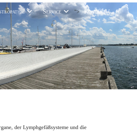
steopathie
Service
Kontakt
">
Organe, der Lymphgefäßsysteme und die