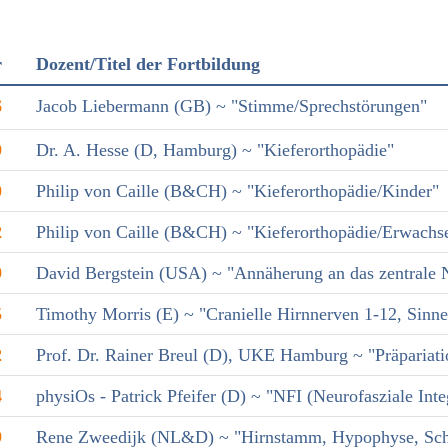
r
Dozent/Titel der Fortbildung
6
Jacob Liebermann (GB) ~ "Stimme/Sprechstörungen"
9
Dr. A. Hesse (D, Hamburg) ~ "Kieferorthopädie"
0
Philip von Caille (B&CH) ~ "Kieferorthopädie/Kinder"
2
Philip von Caille (B&CH) ~ "Kieferorthopädie/Erwachs
9
David Bergstein (USA) ~ "Annäherung an das zentrale 
5
Timothy Morris (E) ~ "Cranielle Hirnnerven 1-12, Sinn
2
Prof. Dr. Rainer Breul (D), UKE Hamburg ~ "Präpariati
4
physiOs - Patrick Pfeifer (D) ~ "NFI (Neurofasziale Inte
9
Rene Zweedijk (NL&D) ~ "Hirnstamm, Hypophyse, Schil