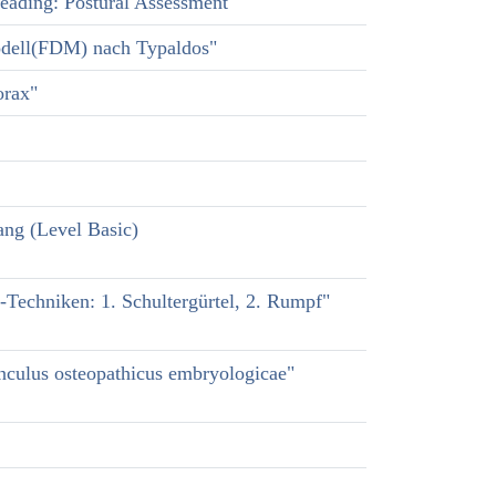
ading: Postural Assessment"
odell(FDM) nach Typaldos"
orax"
ng (Level Basic)
echniken: 1. Schultergürtel, 2. Rumpf"
nculus osteopathicus embryologicae"