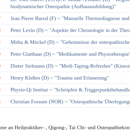
biodynamischer Osteopathie (Aufbauausbildung)"
7
Jean Pierre Barral (F) ~ "Manuelle Thermodiagnose und
8
Peter Levin (D) ~ "Aspekte der Chronologie in der Ther
2
Mitha & Möckel (D) ~ "Geheimnisse der osteopathische
9
Peter Glatthaar (D) ~ "Medikamente und Physiotherapie
9
Dieter Sielmann (D) ~ "Medi-Taping-Refresher" (Kines
9
Henry Kleßen (D) ~ "Trauma und Erinnerung"
3
Physio-Qi Institut ~ "Schröpfen & Triggerpunktbehandl
4
Christian Fossum (NOR) ~ "Osteopathische Überlegun
hme an Heilpraktiker- , Qigong-, Tai Chi- und Osteopathiekon