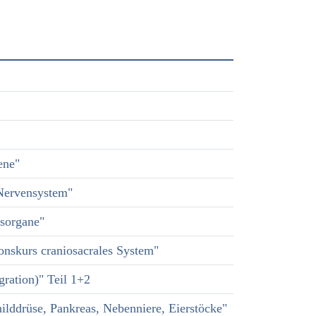
ene"
Nervensystem"
esorgane"
onskurs craniosacrales System"
gration)" Teil 1+2
ddrüse, Pankreas, Nebenniere, Eierstöcke"