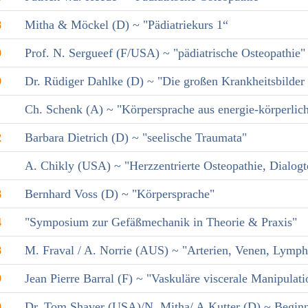
8
Mitha & Möckel (D) ~ "Pädiatriekurs 1“
0
Prof. N. Sergueef (F/USA) ~ "pädiatrische Osteopathie"
9
Dr. Rüdiger Dahlke (D) ~ "Die großen Krankheitsbilder 
Ch. Schenk (A) ~ "Körpersprache aus energie-körperlich
2
Barbara Dietrich (D) ~ "seelische Traumata"
A. Chikly (USA) ~ "Herzzentrierte Osteopathie, Dialog
8
Bernhard Voss (D) ~ "Körpersprache"
4
"Symposium zur Gefäßmechanik in Theorie & Praxis"
8
M. Fraval / A. Norrie (AUS) ~ "Arterien, Venen, Lymph
9
Jean Pierre Barral (F) ~ "Vaskuläre viscerale Manipula
0
Dr. Tom Shaver (USA)/N. Mitha/ A.Kutter (D) ~ Beginn